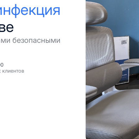
инфекция
ве
ами безопасными
00
 клиентов