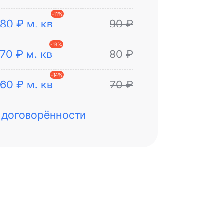
-
11
%
80
₽
м. кв
90
₽
-
13
%
70
₽
м. кв
80
₽
-
14
%
60
₽
м. кв
70
₽
 договорённости