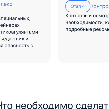
плекс
Контро
Этап
4
Контроль и осмот
специальных,
необходимости, к
тейнерах
подробные реком
нтикоагулянтами
ъедают их и
ая опасность с
Что необходимо сделат