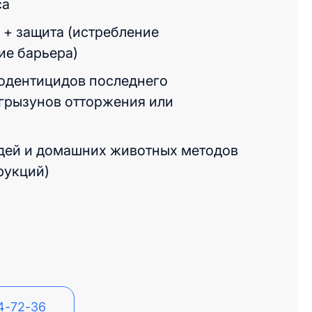
са
+ защита (истребление
ие барьера)
одентицидов последнего
 грызунов отторжения или
дей и домашних животных методов
рукций)
54-72-36