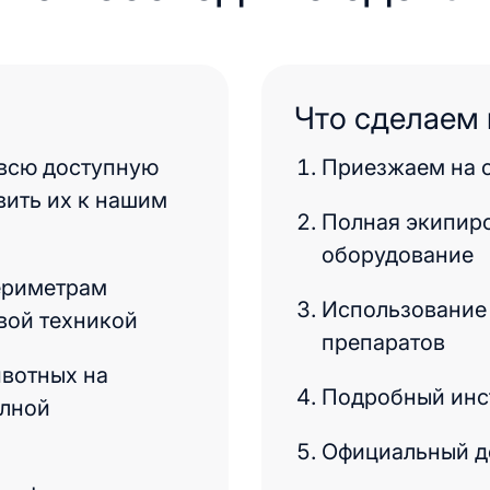
Что сделаем 
 всю доступную
Приезжаем на о
вить их к нашим
Полная экипир
оборудование
ериметрам
Использование
вой техникой
препаратов
вотных на
Подробный инс
олной
Официальный до