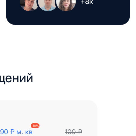
+8к
щений
-
10
%
90
₽
м. кв
100
₽