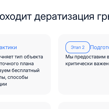
оходит дератизация г
тактики
Подгот
Этап
2
чняет тип объекта
Мы предоставим в
 точного плана
критически важен
изуем бесплатный
пы, способы
ции