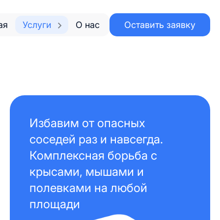
ая
Услуги
О нас
Оставить заявку
Избавим от опасных
соседей раз и навсегда.
Комплексная борьба с
крысами, мышами и
полевками на любой
площади